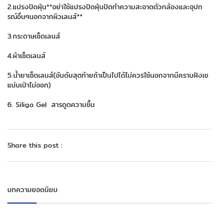
2.แปรงปัดฝุ่น**อย่าใช้แปรงปัดฝุ่นปัดทำความสะอาดตัวกล้องและอุปก
รณ์อื่นๆนอกจากผิวเลนส์**
3.กระดาษเช็ดเลนส์
4.ผ้าเช็ดเลนส์
5.น้ำยาเช็ดเลนส์(อันดับสุดท้ายถ้าเป็นไปได้ไม่ควรใช้นอกจากมีคราบฝังเฃ
แน่นเป่าไม่ออก)
6. Siliga Gel สารดูดความชื้น
Share this post :
บทความยอดนิยม