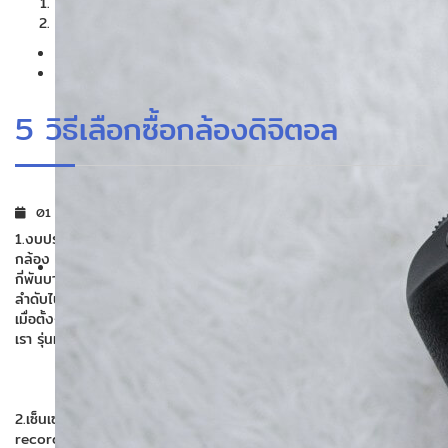
1
2
5 วิธีเลือกซื้อกล้องดิจิตอล
01 Jan 2024
1.งบประมาณ ก่อนอื่นต้องมาดูกันว่า คุณจะตั้งงบไว้สักเท่าใด ในการหาซื้อ
กล้อง ดิจิตอลสักตัว เพราะราคาในตลาดมีตั้งแต่กล้องแบบง่ายๆ ราคาไม่
กี่พันบาท ซึ่งทำ อะไรไม่ได้มากนัก ที่พอใช้ได้จะเริ่มจากหมื่นต้นๆ ไล่เรียง
ลำดับไปตามสเปค และ คุณภาพที่ดีขึ้น จนถึงหลักแสนหรือหลายๆ แสน
เมื่อตั้งงบไว้แล้วเช่น สองหมื่นบาท ก็มองหาเฉพาะกล้องที่อยู่ในงบของ
เรา รุ่นที่มีราคาสูงกว่า คงไม่ต้องนำมาพิจารณา ให้ปวดหัว
2.เซ็นเซอร์ภาพ ถ้าดูตามสเปคมักจะ เขียนว่า Image sensor หรือ Image
recording พูดง่ายๆ ก็คือ อุปกรณ์ ที่ใช้รับภาพแทนฟิล์มนั่นเอง บาง