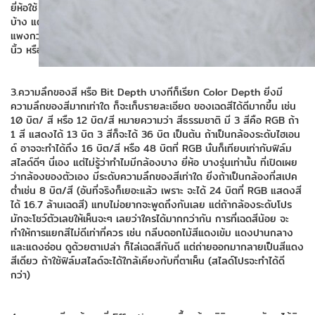
ยี่ห้อใช้ CMOS แต่ส่วนใหญ่ หรือเกือบทั้งหมดใช้ CCD ขนาดใหญ่บ้าง เล็ก
บ้าง แต่ใหญ่กว่าย่อมได้เปรียบ เพราะเก็บรายละเอียดได้มาก แต่ราคาก็
แพงกว่า อาจจะดูจากสเปคว่าใช้ CCD ขนาดเท่าใดเช่น 1/1.8 นิ้ว, 1/2.7
นิ้ว หรือ 2/3 นิ้ว (วัดตามแนวทแยงมุม)
3.ความลึกของสี หรือ Bit Depth บางทีก็เรียก Color Depth ยิ่งมี
ความลึกของสีมากเท่าใด ก็จะเก็บรายละเอียด ของเฉดสีได้ดีมากขึ้น เช่น
10 บิต/ สี หรือ 12 บิต/สี หมายความว่า สีธรรมชาติ มี 3 สีคือ RGB ถ้า
1 สี แสดงได้ 13 บิต 3 สีก็จะได้ 36 บิต เป็นต้น ถ้าเป็นกล้องระดับไฮเอน
ด์ อาจจะทำได้ถึง 16 บิต/สี หรือ 48 บิตที่ RGB นั่นก็เทียบเท่ากับฟิล์ม
สไลด์ดีๆ นี่เอง แต่ไม่รู้ว่าทำไมมีกล้องบาง ยี่ห้อ บางรุ่นเท่านั้น ที่เปิดเผย
ว่ากล้องของตัวเอง มีระดับความลึกของสีเท่าใด ยิ่งถ้าเป็นกล้องที่สเปค
ต่ำเช่น 8 บิต/สี (อันที่จริงก็เยอะแล้ว เพราะ จะได้ 24 บิตที่ RGB แสดงสี
ได้ 16.7 ล้านเฉดสี) แทบไม่อยากจะพูดถึงกันเลย แต่ถ้ากล้องระดับโปร
มักจะโชว์ตัวเลขให้เห็นจะๆ เลยว่าใครได้มากกว่ากัน การที่เฉดสีน้อย จะ
ทำให้การแยกสีไม่ดีเท่าที่ควร เช่น กลีบดอกไม้สีแดงเข้ม แดงปานกลาง
และแดงอ่อน ดูด้วยตาเปล่า ก็ไล่เฉดสีกันดี แต่ถ่ายออกมากลายเป็นสีแดง
สีเดียว ถ้าใช้ฟิล์มสไลด์จะได้ใกล้เคียงกับที่ตาเห็น (สไลด์โปรจะทำได้ดี
กว่า)