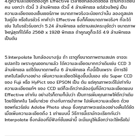
4.ดูความละเอียดต้องดูที่ Effective เวลาซื้อกล้องดิจิตอล เรามักจะได้ยิน
คน บอกว่า ตัวนี้ 3 ล้านพิกเซล ตัวนี้ 4 ล้านพิกเซล แต่ส่วนใหญ่ เป็น
ความละเอียดของเซ็นเซอร์ภาพ ขนาดภาพจริงจะน้อยกว่านั้น ลองดูสเปค
ในคู่มือ หรือโบรชัวร์ หาคำว่า Effective ซึ่งก็คือขนาดภาพจริงๆ ที่จะได้
เช่น ในโบรชัวร์บอกว่า 5.24 ล้านพิกเซล แต่ตามสเปคระบุชัดว่า ขนาดภาพ
ใหญ่สุดที่ได้คือ 2560 x 1920 พิกเซล ถ้าคูณดูก็จะได้ 4.9 ล้านพิกเซล
เป็นต้น
5.Interpolate ในกล้องบางรุ่น ถ้า เราดูที่ขนาดภาพตามสเปค อาจจะ
แปลกใจ เพราะคูณออกมาแล้ว ได้ความละเอียดมากกว่าเดิมเช่น CCD 3
ล้านพิกเซล แต่ได้ขนาดภาพถึง 6 ล้านพิกเซล ทั้งนี้เป็นเพราะ มีการใช้
เทคโนโลยีบางอย่าง เพิ่มความละเอียดให้สูงขึ้นนั่นเอง เช่น Super CCD
ของ Fuji หรือ HyPict ของ EPSON เป็น ต้น แต่คุณภาพจะดีไม่เท่ากับ
ความละเอียดแท้ๆ ของ CCD แต่ก็จะดีกว่ากล้องรุ่นที่มีความละเอียดแบบ
Effective เท่ากัน อย่างไรก็ตามก็นับว่า เป็นการเพิ่มคุณภาพให้ดีกว่าเดิม
โดยใช้เทคโน โลยีมาช่วย ต่างกับการนำภาพ ไปเพิ่มความละเอียด ด้วย
ซอพท์แวร์เช่น Adobe Photo shop ซึ่งคุณภาพจะแย่ลงอย่างเห็นได้ชัด
เมื่อเพิ่มความละเอียดถึง 1 เท่าแบบนี้ วิธีการนี้เรามักจะเรียกกันว่า
Interpolate ซึ่งกล้องที่มีฟังก์ชั่นเหล่านี้ จะมีเมนูให้เลือกว่าจะใช้หรือไม่