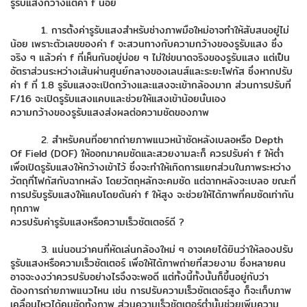
รูรับแสงกว้างแต่ค่า f น้อย
1. การตั้งค่ารูรับแสงสำหรับช่างภาพมือใหม่อาจทำให้สับสนอยู่ไม่
น้อย เพราะตัวเลขของค่า f จะสวนทางกับความกว้างของรูรับแสง ซึ่ง
จริง ๆ แล้วค่า f ที่เห็นกันอยู่บ่อย ๆ ไม่ใช่ขนาดจริงของรูรับแสง แต่เป็น
อัตราส่วนระหว่างเส้นผ่านศูนย์กลางของเลนส์และระยะโฟกัส ซึ่งหากปรับ
ค่า f ที่ 1.8 รูรับแสงจะเปิดกว้างและแสงจะเข้ากล้องมาก ส่วนการปรับที่
F/16 จะเปิดรูรับแสงแคบและช่วยให้แสงเข้าน้อยนั่นเอง
ความกว้างของรูรับแสงส่งผลต่อความชัดของภาพ
2. สำหรับคนที่อยากถ่ายภาพแนวหน้าชัดหลังเบลอหรือ Depth
Of Field (DOF) ให้ออกมาคมชัดและสวยงามละก็ ควรปรับค่า f ให้ต่ำ
เพื่อเปิดรูรับแสงให้กว้างเข้าไว้ ซึ่งจะทำให้เกิดการแยกส่วนในภาพระหว่าง
วัตถุที่โฟกัสกับฉากหลัง โดยวัตถุหลักจะคมชัด แต่ฉากหลังจะเบลอ ขณะที่
การปรับรูรับแสงให้แคบโดยดันค่า f ให้สูง จะช่วยให้ได้ภาพที่คมชัดเท่ากัน
ทุกภาพ
ควรปรับค่ารูรับแสงหรือความเร็วชัตเตอร์ดี ?
3. แน่นอนว่าคนที่หัดเล่นกล้องใหม่ ๆ อาจเคยได้ยินว่าให้ลองปรับ
รูรับแสงหรือความเร็วชัตเตอร์ เพื่อให้ได้ภาพถ่ายที่สวยงาม ซึ่งหลายคน
อาจจะงงว่าควรปรับอย่างไรจึงจะพอดี แต่ทั้งนี้ทั้งนั้นก็ขึ้นอยู่กับว่า
ต้องการถ่ายภาพแนวไหน เช่น การปรับความเร็วชัตเตอร์สูง ก็จะเก็บภาพ
เคลื่อนไหวได้คมชัดทั้งภาพ ส่วนความเร็วชัตเตอร์ต่ำนั้นช่วยเพิ่มความ