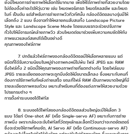
ยังมีโหมดการถ่ายภาพให้เลือกใช้มากมาย เพื่อให้ได้ภาพถ่ายที่สวยงามโดย
ไม่ต้องตั้งค่าอะไรให้วุ่นวาย เช่น โหมดพอร์เทรต โหมดโคลสอัพ และโหมด
ไนท์ เป็นต้น แต่สำหรับการถ่ายภาพวิวทิวทัศนั้น กล้องดิจิตอลบางรุ่นมีให้
เลือกถึง 2 แบบ ซึ่งอาจทำให้หลายคนสับสนทั้ง Landscape Picture
Style และ Landscape Scene Mode โดยแบบแรกจะช่วยปรับภาพ
ทั่วไปให้มีอารมณ์คล้ายภาพวิว ส่วนโหมดต่อมาช่วยเพิ่มความคมชัดให้กับ
ภาพแนวแลนด์สเคปได้เป็นอย่างดี
คุณภาพของไฟล์ภาพ
7. ปกติแล้วไฟล์ภาพของกล้องดิจิตอลมีให้เลือกหลายแบบ แต่
ชนิดที่ได้รับความนิยมในหมู่ช่างภาพคงหนีไม่พ้น ไฟล์ JPEG และ RAW
ซึ่งไฟล์ทั้ง 2 ชนิดนี้ให้คุณภาพของภาพถ่ายที่แตกต่างกัน โดยไฟล์แบบ
JPEG รายละเอียดของภาพจะถูกบีบอัดให้มีขนาดเล็กลง ซึ่งเหมาะกับคนที่
ต้องการใช้ภาพทันทีหลังถ่ายเสร็จ ขณะที่ไฟล์ RAW เป็นภาพขนาดใหญ่ที่มี
รายละเอียดภาพครบถ้วน เหมาะสำหรับคนที่ต้องแต่งภาพให้สวยงามด้วย
โปรแกรมต่าง ๆ
การตั้งค่าระบบออโต้โฟกัส
8. ระบบออโต้โฟกัสของกล้องดิจิตอลส่วนใหญ่จะมีให้เลือก 3
แบบ ได้แก่ One-shot AF (หรือ Single-servo AF) เหมาะกับการถ่าย
ภาพนิ่ง เพราะกล้องจะจับโฟกัสที่วัตถุหลักและล็อกไว้จนกว่าจะกดชัตเตอร์
ซึ่งจะช่วยให้ภาพที่คมชัด, AI Servo AF (หรือ Continuous-servo AF)