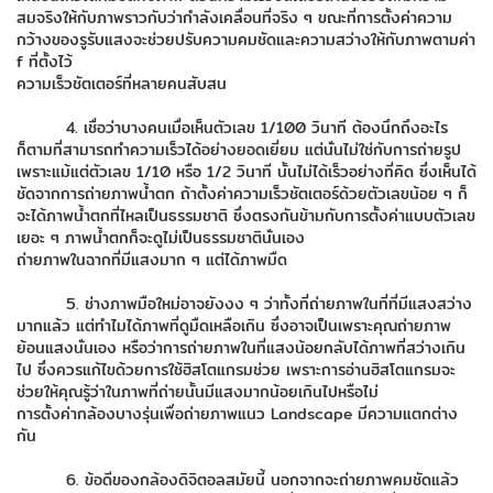
สมจริงให้กับภาพราวกับว่ากำลังเคลื่อนที่จริง ๆ ขณะที่การตั้งค่าความ
กว้างของรูรับแสงจะช่วยปรับความคมชัดและความสว่างให้กับภาพตามค่า
f ที่ตั้งไว้
ความเร็วชัตเตอร์ที่หลายคนสับสน
4. เชื่อว่าบางคนเมื่อเห็นตัวเลข 1/100 วินาที ต้องนึกถึงอะไร
ก็ตามที่สามารถทำความเร็วได้อย่างยอดเยี่ยม แต่นั่นไม่ใช่กับการถ่ายรูป
เพราะแม้แต่ตัวเลข 1/10 หรือ 1/2 วินาที นั้นไม่ได้เร็วอย่างที่คิด ซึ่งเห็นได้
ชัดจากการถ่ายภาพน้ำตก ถ้าตั้งค่าความเร็วชัตเตอร์ด้วยตัวเลขน้อย ๆ ก็
จะได้ภาพน้ำตกที่ไหลเป็นธรรมชาติ ซึ่งตรงกันข้ามกับการตั้งค่าแบบตัวเลข
เยอะ ๆ ภาพน้ำตกก็จะดูไม่เป็นธรรมชาตินั่นเอง
ถ่ายภาพในฉากที่มีแสงมาก ๆ แต่ได้ภาพมืด
5. ช่างภาพมือใหม่อาจยังงง ๆ ว่าทั้งที่ถ่ายภาพในที่ที่มีแสงสว่าง
มากแล้ว แต่ทำไมได้ภาพที่ดูมืดเหลือเกิน ซึ่งอาจเป็นเพราะคุณถ่ายภาพ
ย้อนแสงนั่นเอง หรือว่าการถ่ายภาพในที่แสงน้อยกลับได้ภาพที่สว่างเกิน
ไป ซึ่งควรแก้ไขด้วยการใช้ฮิสโตแกรมช่วย เพราะการอ่านฮิสโตแกรมจะ
ช่วยให้คุณรู้ว่าในภาพที่ถ่ายนั้นมีแสงมากน้อยเกินไปหรือไม่
การตั้งค่ากล้องบางรุ่นเพื่อถ่ายภาพแนว Landscape มีความแตกต่าง
กัน
6. ข้อดีของกล้องดิจิตอลสมัยนี้ นอกจากจะถ่ายภาพคมชัดแล้ว