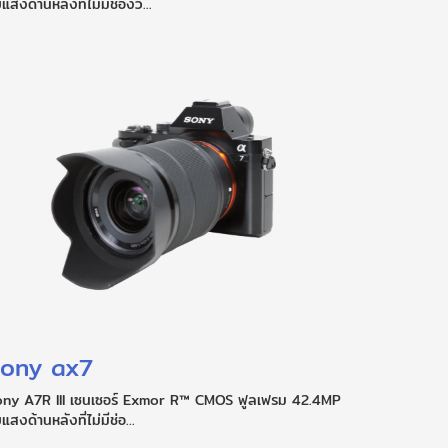
บแสงด้านหลังที่ไม่มีช่องว่...
ony ax7
ony A7R III เซนเซอร์ Exmor R™ CMOS ฟูลเฟรม 42.4MP
บแสงด้านหลังที่ไม่มีช่อ...