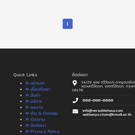
1
Quick Links
ติดต่อเรา
14/29 ซอย ทวีวัฒนา-กาญจนาภิเษ
หน้าแรก
แขวงทวีวัฒนา, เขตทวีวัฒนา, กรุงเ
เกี่ยวกับเรา
10170
สินค้า
000-000-0000
บริการ
ผลงาน
info@versatilehaus.com
ข่าว & กิจกรรม
wathanyu.chom@kmutt.ac.th
ร่วมงาน
ติดต่อเรา
Privacy Policy